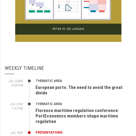
WEEKLY TIMELINE
THEMATIC AREA
JUL 22ND
3:50 PM
European ports: The need to avoid the great
divide
THEMATIC AREA
JUL 21ST
1:41 PM
Florence maritime regulation conference:
PortEconomics members shape maritime
regulation
PRESENTATIONS
JUL 2ND