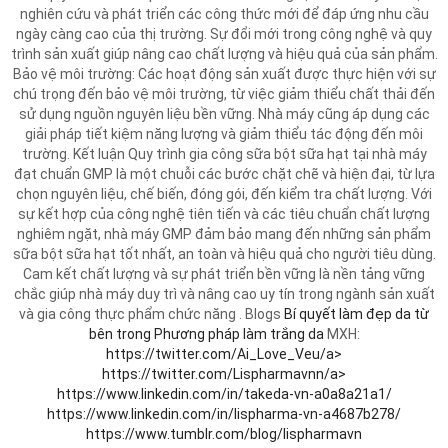
nghiên cứu và phát triển các công thức mới để đáp ứng nhu cầu
ngày càng cao của thị trường. Sự đổi mới trong công nghệ và quy
trình sản xuất giúp nâng cao chất lượng và hiệu quả của sản phẩm.
Bảo vệ môi trường: Các hoạt động sản xuất được thực hiện với sự
chú trọng đến bảo vệ môi trường, từ việc giảm thiểu chất thải đến
sử dụng nguồn nguyên liệu bền vững. Nhà máy cũng áp dụng các
giải pháp tiết kiệm năng lượng và giảm thiểu tác động đến môi
trường. Kết luận Quy trình gia công sữa bột sữa hạt tại nhà máy
đạt chuẩn GMP là một chuỗi các bước chặt chẽ và hiện đại, từ lựa
chọn nguyên liệu, chế biến, đóng gói, đến kiểm tra chất lượng. Với
sự kết hợp của công nghệ tiên tiến và các tiêu chuẩn chất lượng
nghiêm ngặt, nhà máy GMP đảm bảo mang đến những sản phẩm
sữa bột sữa hạt tốt nhất, an toàn và hiệu quả cho người tiêu dùng.
Cam kết chất lượng và sự phát triển bền vững là nền tảng vững
chắc giúp nhà máy duy trì và nâng cao uy tín trong ngành sản xuất
và gia công thực phẩm chức năng . Blogs
Bí quyết làm đẹp da từ
bên trong
Phương pháp làm trắng da
MXH:
https://twitter.com/Ai_Love_Veu/a>
https://twitter.com/Lispharmavnn/a>
https://www.linkedin.com/in/takeda-vn-a0a8a21a1/
https://www.linkedin.com/in/lispharma-vn-a4687b278/
https://www.tumblr.com/blog/lispharmavn