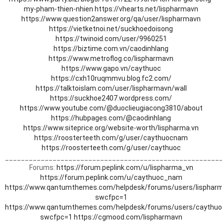
my-pham-thien-nhien
https://vhearts.net/lispharmavn
https://www.question2answer.org/qa/user/lispharmavn
https://vietketnoi.net/suckhoedoisong
https://twinoid.com/user/9960251
https://biztime.com.vn/caodinhlang
https://www.metroflog.co/lispharmavn
https://www.gapo.vn/caythuoc
https://cxh10ruqmmvu.blog.fc2.com/
https://talktoislam.com/user/lispharmavn/wall
https://suckhoe2407.wordpress.com/
https://www.youtube.com/@duoclieugiacong3810/about
https://hubpages.com/@caodinhlang
https://www.siteprice.org/website-worth/lispharma.vn
https://roosterteeth.com/g/user/caythuocnam
https://roosterteeth.com/g/user/caythuoc
______________________________________________________
Forums:
https://forum.peplink.com/u/lispharma_vn
https://forum.peplink.com/u/caythuoc_nam
https://www.qantumthemes.com/helpdesk/forums/users/lisphar
swcfpc=1
https://www.qantumthemes.com/helpdesk/forums/users/caythuo
swcfpc=1
https://cgmood.com/lispharmavn