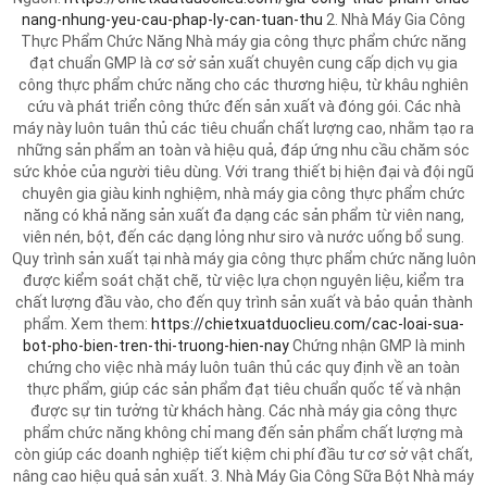
nang-nhung-yeu-cau-phap-ly-can-tuan-thu
2. Nhà Máy Gia Công
Thực Phẩm Chức Năng Nhà máy gia công thực phẩm chức năng
đạt chuẩn GMP là cơ sở sản xuất chuyên cung cấp dịch vụ gia
công thực phẩm chức năng cho các thương hiệu, từ khâu nghiên
cứu và phát triển công thức đến sản xuất và đóng gói. Các nhà
máy này luôn tuân thủ các tiêu chuẩn chất lượng cao, nhằm tạo ra
những sản phẩm an toàn và hiệu quả, đáp ứng nhu cầu chăm sóc
sức khỏe của người tiêu dùng. Với trang thiết bị hiện đại và đội ngũ
chuyên gia giàu kinh nghiệm, nhà máy gia công thực phẩm chức
năng có khả năng sản xuất đa dạng các sản phẩm từ viên nang,
viên nén, bột, đến các dạng lỏng như siro và nước uống bổ sung.
Quy trình sản xuất tại nhà máy gia công thực phẩm chức năng luôn
được kiểm soát chặt chẽ, từ việc lựa chọn nguyên liệu, kiểm tra
chất lượng đầu vào, cho đến quy trình sản xuất và bảo quản thành
phẩm. Xem them:
https://chietxuatduoclieu.com/cac-loai-sua-
bot-pho-bien-tren-thi-truong-hien-nay
Chứng nhận GMP là minh
chứng cho việc nhà máy luôn tuân thủ các quy định về an toàn
thực phẩm, giúp các sản phẩm đạt tiêu chuẩn quốc tế và nhận
được sự tin tưởng từ khách hàng. Các nhà máy gia công thực
phẩm chức năng không chỉ mang đến sản phẩm chất lượng mà
còn giúp các doanh nghiệp tiết kiệm chi phí đầu tư cơ sở vật chất,
nâng cao hiệu quả sản xuất. 3. Nhà Máy Gia Công Sữa Bột Nhà máy