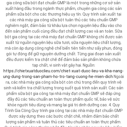
gia công sữa bột đạt chuẩn GMP là một trong những cơ sở sản
xuất hàng đầu trong ngành thực phẩm, chuyên gia công các sản
phẩm sữa bột cho các thương hiệu uy tín. Quy trình sản xuất tại
các nhà máy gia công sữa bột tuân thủ các tiêu chuẩn GMP
nghiêm ngặt, đảm bảo từ khâu lựa chọn nguyên liệu đầu vào cho
đến sản phẩm cuối cùng đều đạt chất lượng cao và an toàn. Sữa
bột gia công tại các nhà máy đạt chuẩn GMP không chỉ được sản
xuất từ nguồn nguyên liệu sữa tươi, sữa nguyên liệu chất lượng,
mà còn áp dụng công nghệ chế biến tiên tiến như sấy phun, đóng
gói tự động để giữ nguyên dưỡng chất. Từng giai đoạn sản xuất
đều được kiểm tra chặt chẽ để đảm bảo sản phẩm không chứa
tạp chất, vi sinh vật gây hại. Nguồn:
https://chietxuatduoclieu.com/chiet-xuat-duoc-lieu-va-kha-nang-
ung-dung-trong-san-pham-ho-tro-tang-cuong-he-mien-dich
Ngoài
ra, các nhà máy gia công sữa bột còn chú trọng đến quy trình vệ
sinh và kiểm tra chất lượng trong suốt quá trình sản xuất. Các sản
phẩm sữa bột gia công tại nhà máy đạt chuẩn GMP sẽ đáp ứng
đầy đủ các tiêu chuẩn an toàn thực phẩm quốc tế, bảo vệ sức
khỏe người tiêu dùng và mang lại giá trị dinh dưỡng cao. 4. Quy
Trình Gia Công Quy trình gia công tại các nhà máy đạt chuẩn GMP
được xây dựng theo các bước chặt chẽ, nhằm đảm bảo chất
lượng sản phẩm và tuân thủ các tiêu chuẩn an toàn thực phẩm.