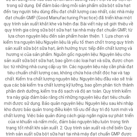
trong sử dụng. Để đảm bảo rằng mỗi sản phẩm sữa bột sữa hạt
đến tay người tiêu dùng đều đạt chất lượng cao nhất, các nhà máy
đạt chuẩn GMP (Good Manufacturing Practice) đã triển khai một
quy trình sản xuất khắt khe và hiện đại. Bài viết này sẽ giới thiệu về
quy trình gia công sữa bột sữa hạt tại nhà máy đạt chuẩn GMP, từ
lựa chọn nguyên liệu đến sản phẩm hoàn thiện. 1. Lựa chọn và
kiểm tra nguyên liệu Nguyên liệu là yếu tố then chốt trong quy trình
sản xuất sữa bột sữa hạt, ảnh hưởng trực tiếp đến chất lượng và
hương vị của sản phẩm. Nguồn gốc nguyên liệu: Nguyên liệu cho
sản xuất sữa bột sữa hạt, bao gồm các loại hạt và sữa, được chọn
lọc từ những nhà cung cấp uy tín. Các nguyên liệu này cần phải đạt
tiêu chuẩn chất lượng cao, không chứa hóa chất độc hại và tạp
chất. Kiểm tra chất lượng nguyên liệu: Nguyên liệu đầu vào sẽ trải
qua các bài kiểm tra chất lượng kỹ lưỡng, bao gồm phân tích thành
phần dinh dưỡng, kiểm tra độ sạch và độ an toàn. Quy trình kiểm
tra này giúp đảm bảo rằng chỉ những nguyên liệu đạt tiêu chuẩn
mới được sử dụng. Bảo quản nguyên liệu: Nguyên liệu sau khi nhập
kho được bảo quản trong điều kiện tối ưu để duy trì độ tươi mới và
chất lượng. Việc bảo quản đúng cách giúp ngăn ngừa sự phát triển
của vi khuẩn và nấm mốc, đảm bảo nguyên liệu luôn trong tình
trạng tốt nhất khi sản xuất. 2. Quy trình sản xuất và chế biến Quy
trình sản xuất sữa bột sữa hạt tại nhà máy đạt chuẩn GMP được