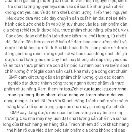
Quá trình gia công thường bắt đầu từ việc nhận nguyên liệu, kiểm
tra chất lượng nguyên liệu đầu vào để loại bỏ những sản phẩm
không đạt yêu cầu về độ tinh khiết, chất lượng. Tiếp theo, nguyên
liệu được đưa vào các dây chuyền sản xuất hiện đại, nơi sẽ tiến
hành các bước chế biến và xử lý, tùy thuộc vào loại sản phẩm cần
gia công (chiết xuất dược liệu, thực phẩm chức năng, sữa bột, v.v.).
Các công đoạn chế biến luôn được kiểm tra chất lượng, từ nhiệt
độ, độ ẩm đến thời gian chế biến để đảm bảo các dưỡng chất và
dược tính không bị mất đi. Sau khi hoàn thiện, sản phẩm sẽ được
đóng gói trong môi trường sạch sẽ và bảo quản đúng cách để giữ
được chất lượng lâu dài. Quy trình này không chỉ đáp ứng yêu cầu
về an toàn thực phẩm mà còn đảm bảo sự minh bạch và kiểm soát
chất lượng ở mỗi giai đoạn sản xuất. Nhà máy gia công đạt chuẩn
GMP cam kết cung cấp sản phẩm chất lượng, giúp các doanh
nghiệp đạt được thành công trong ngành dược phẩm và thực
phẩm chức năng. Xem them:
https://chietxuatduoclieu.com/nha-
may-gia-cong-thuc-pham-chuc-nang-va-trach-nhiem-doi-voi-
cong-dong
5. Trách Nhiệm Với Khách Hàng Trách nhiệm với khách
hàng là yếu tố quan trọng giúp các nhà máy gia công đạt chuẩn
GMP xây dựng được mối quan hệ bền vững và uy tín trên thị
trường. Các nhà máy này luôn đặt chất lượng sản phẩm và sự hài
lòng của khách hàng lên hàng đầu. Trách nhiệm đối với khách hàng
thể hiện rõ qua việc đảm bảo sản phẩm gia công không chỉ đáp