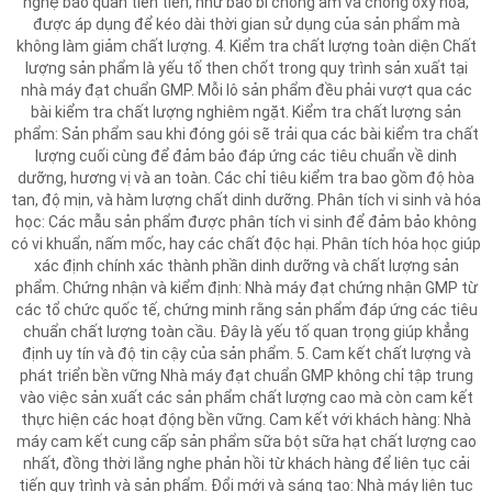
nghệ bảo quản tiên tiến, như bao bì chống ẩm và chống oxy hóa,
được áp dụng để kéo dài thời gian sử dụng của sản phẩm mà
không làm giảm chất lượng. 4. Kiểm tra chất lượng toàn diện Chất
lượng sản phẩm là yếu tố then chốt trong quy trình sản xuất tại
nhà máy đạt chuẩn GMP. Mỗi lô sản phẩm đều phải vượt qua các
bài kiểm tra chất lượng nghiêm ngặt. Kiểm tra chất lượng sản
phẩm: Sản phẩm sau khi đóng gói sẽ trải qua các bài kiểm tra chất
lượng cuối cùng để đảm bảo đáp ứng các tiêu chuẩn về dinh
dưỡng, hương vị và an toàn. Các chỉ tiêu kiểm tra bao gồm độ hòa
tan, độ mịn, và hàm lượng chất dinh dưỡng. Phân tích vi sinh và hóa
học: Các mẫu sản phẩm được phân tích vi sinh để đảm bảo không
có vi khuẩn, nấm mốc, hay các chất độc hại. Phân tích hóa học giúp
xác định chính xác thành phần dinh dưỡng và chất lượng sản
phẩm. Chứng nhận và kiểm định: Nhà máy đạt chứng nhận GMP từ
các tổ chức quốc tế, chứng minh rằng sản phẩm đáp ứng các tiêu
chuẩn chất lượng toàn cầu. Đây là yếu tố quan trọng giúp khẳng
định uy tín và độ tin cậy của sản phẩm. 5. Cam kết chất lượng và
phát triển bền vững Nhà máy đạt chuẩn GMP không chỉ tập trung
vào việc sản xuất các sản phẩm chất lượng cao mà còn cam kết
thực hiện các hoạt động bền vững. Cam kết với khách hàng: Nhà
máy cam kết cung cấp sản phẩm sữa bột sữa hạt chất lượng cao
nhất, đồng thời lắng nghe phản hồi từ khách hàng để liên tục cải
tiến quy trình và sản phẩm. Đổi mới và sáng tạo: Nhà máy liên tục