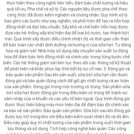
thực hiện theo công nghệ tiên tiến, đảm bảo chất lượng và hiệu
quả tối ưu. Pha chế và xử lý: Các nguyên liệu được pha chế theo
công thức đã được kiểm nghiệm và chứng nhận. Quy trình xử lý
bao gồm các bước như xay, nghiền, và phối trộn để tạo ra hỗn hợp
đồng nhất và đạt tiêu chuẩn. Sấy khô và chế biến: Hỗn hợp được
đưa vào hệ thống sấy khô hiện đại để loại bỏ nước, tạo thành bột
mịn. Quá trình sấy được điều chỉnh nhiệt độ và thời gian cẩn thận
để bảo toàn các chất dinh dưỡng và hương vị của sữa hạt. Tự động
hóa và giám sát: Nhà máy sử dụng dây chuyền sản xuất tự động
hóa để đảm bảo tính đồng nhất và chính xác trong từng bước chế
biến. Các hệ thống giám sát liên tục theo dõi các thông số kỹ thuật
để phát hiện và khắc phục kịp thời bất kỳ sự cố nào. 3. Đóng gói và
bảo quản sản phẩm Sau khi sản xuất, sữa bột sữa hạt cần được
đóng gói và bảo quản đúng cách để giữ gìn chất lượng và an toàn
của sản phẩm. Đóng gói trong môi trường vô trùng: Sản phẩm sữa
bột sữa hạt được đóng gói trong điều kiện vô trùng để tránh sự
xâm nhập của vi khuẩn và các yếu tố bên ngoài. Quy trình đóng gói
được thực hiện bằng máy móc hiện đại để đảm bảo độ chính xác
và bảo vệ sản phẩm. Bảo quản sản phẩm: Sữa bột sau khi đóng gói
được lưu trữ trong kho với điều kiện kiểm soát nhiệt độ và độ ẩm.
Điều này giúp duy trì chất lượng của sản phẩm trong suốt thời gian
lưu thông và sử dụng. Tích hợp công nghệ bảo quản: Các công