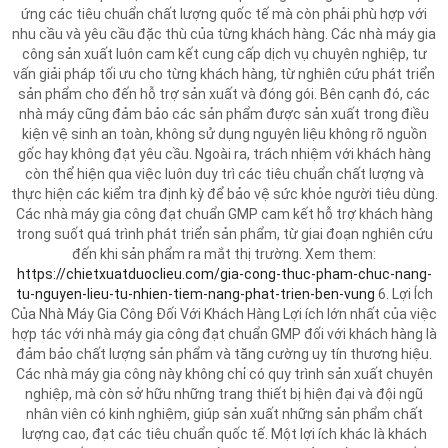
ứng các tiêu chuẩn chất lượng quốc tế mà còn phải phù hợp với
nhu cầu và yêu cầu đặc thù của từng khách hàng. Các nhà máy gia
công sản xuất luôn cam kết cung cấp dịch vụ chuyên nghiệp, tư
vấn giải pháp tối ưu cho từng khách hàng, từ nghiên cứu phát triển
sản phẩm cho đến hỗ trợ sản xuất và đóng gói. Bên cạnh đó, các
nhà máy cũng đảm bảo các sản phẩm được sản xuất trong điều
kiện vệ sinh an toàn, không sử dụng nguyên liệu không rõ nguồn
gốc hay không đạt yêu cầu. Ngoài ra, trách nhiệm với khách hàng
còn thể hiện qua việc luôn duy trì các tiêu chuẩn chất lượng và
thực hiện các kiểm tra định kỳ để bảo vệ sức khỏe người tiêu dùng.
Các nhà máy gia công đạt chuẩn GMP cam kết hỗ trợ khách hàng
trong suốt quá trình phát triển sản phẩm, từ giai đoạn nghiên cứu
đến khi sản phẩm ra mắt thị trường. Xem them:
https://chietxuatduoclieu.com/gia-cong-thuc-pham-chuc-nang-
tu-nguyen-lieu-tu-nhien-tiem-nang-phat-trien-ben-vung
6. Lợi Ích
Của Nhà Máy Gia Công Đối Với Khách Hàng Lợi ích lớn nhất của việc
hợp tác với nhà máy gia công đạt chuẩn GMP đối với khách hàng là
đảm bảo chất lượng sản phẩm và tăng cường uy tín thương hiệu.
Các nhà máy gia công này không chỉ có quy trình sản xuất chuyên
nghiệp, mà còn sở hữu những trang thiết bị hiện đại và đội ngũ
nhân viên có kinh nghiệm, giúp sản xuất những sản phẩm chất
lượng cao, đạt các tiêu chuẩn quốc tế. Một lợi ích khác là khách