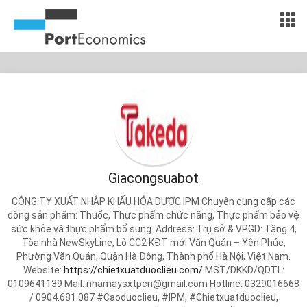
Giacongsuabot
CÔNG TY XUẤT NHẬP KHẨU HÓA DƯỢC IPM Chuyên cung cấp các
dòng sản phẩm: Thuốc, Thực phẩm chức năng, Thực phẩm bảo vệ
sức khỏe và thực phẩm bổ sung. Address: Trụ sở & VPGD: Tầng 4,
Tòa nhà NewSkyLine, Lô CC2 KĐT mới Văn Quán – Yên Phúc,
Phường Văn Quán, Quận Hà Đông, Thành phố Hà Nội, Việt Nam.
Website:
https://chietxuatduoclieu.com/
MST/DKKD/QDTL:
0109641139 Mail:
nhamaysxtpcn@gmail.com
Hotline: 0329016668
/ 0904.681.087 #Caoduoclieu, #IPM, #Chietxuatduoclieu,