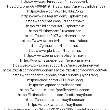
https://www.pinterest.com/thaoduocviet/
https://vk.com/id674904819
https://lazi.vn/user/quynh.trang39
https://glose.com/u/TPCNGiaCong
https://www.instagram.com/lispharmavn/
https://safechat.com/u/lispharmavn
https://folkd.com/user/Lispharmavn
https://linkhay.com/u/yeuantoan
https://suckhoe2407.wordpress.com/
https://www.twitch.tv/lispharmavn/about
https://github.com/lispharmavn
https://www.plurk.com/lispharmavn
https://www.behance.net/lispharmavn
https://www.instapaper.com/p/lispharmavn
https://yed.yworks.com/support/qa/user/yeulamgi/wall
https://ko-fi.com/caythuocnam1
https://ko-fi.com/caythuoc0946
https://caribbeanfever.com/profile/PhamQuynhTrang
https://glose.com/u/TPCNGiaCong
https://myspace.com/lispharma
https://webhitlist.com/profile/caythuocnam
https://latinosdelmundo.com/profile/caythuoc
https://shapshare.com/caythuocnam
https://stocktwits.com/caythuoc
https://www.party.biz/blogs/73131/224995/loi-ich-khi-gia-cong-