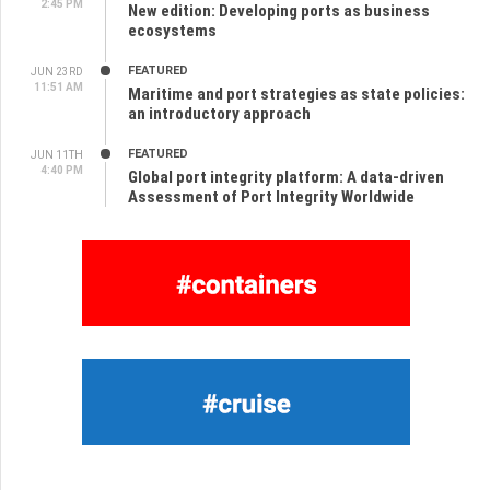
2:45 PM
New edition: Developing ports as business
ecosystems
FEATURED
JUN 23RD
11:51 AM
Maritime and port strategies as state policies:
an introductory approach
FEATURED
JUN 11TH
4:40 PM
Global port integrity platform: A data-driven
Assessment of Port Integrity Worldwide