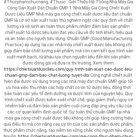
#Thucphamchucnang, #Thuoc . Giới Thiệu Hệ Thống Nhà Máy Gia
Công Sản Xuất Đạt Chuẩn GMP 1. Nhà Máy Gia Công Chiết Xuất
Dược Liệu GMP Nhà máy gia công chiết xuất dược liệu đạt chuẩn
GMP là cơ sở sản xuất tuân thủ nghiêm ngặt các quy định về chất
lượng và vệ sinh an toàn thực phẩm, nhằm đảm bảo sản phẩm
chiết xuất từ dược liệu luôn đạt yêu cầu về độ tinh khiết, hiệu quả
và an toàn cho người tiêu dùng. Chuẩn GMP (Good Manufacturing
Practice) áp dụng tại các nhà máy chiết xuất dược liệu không chỉ
giúp đảm bảo chất lượng sản phẩm, mà còn cam kết quy trình sản
xuất minh bạch, từ khâu lựa chọn nguyên liệu đến khi sản phẩm
được đóng gói và đưa ra thị trường. Xem them:
https://chietxuatduoclieu.com/quy-trinh-san-xuat-cao-duoc-lieu-
chuan-gmp-dam-bao-chat-luong-tuyet-doi
Công nghệ chiết xuất
hiện đại được sử dụng trong các nhà máy đạt chuẩn GMP, giúp tối
ưu hóa việc thu nhận các hợp chất có lợi từ dược liệu, đồng thời
bảo toàn các yếu tố dinh dưỡng và dược tính của nguyên liệu. Quy
trình chiết xuất được kiểm soát chặt chẽ, giúp giảm thiểu nguy cơ
nhiễm bẩn và đảm bảo sản phẩm cuối cùng đáp ứng yêu cầu của
các cơ quan kiểm định quốc tế. Sự tuân thủ chuẩn GMP tại nhà
máy gia công chiết xuất dược liệu không chỉ giúp tăng cường hiệu
quả điều trị mà còn nâng cao uy tín của các sản phẩm dược phẩm,
thực phẩm chức năng, tạo niềm tin vững chắc cho người tiêu dùng.
Nguồn:
https://chietxuatduoclieu.com/gia-cong-thuc-pham-chuc-