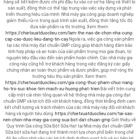
hàng sẽ tiết kiệm được chi phí đầu tư vào cơ sở hạ tầng và thiết bị
sản xuất, đồng thời có thể tập trung vào việc xây dựng và phát
triển thương hiệu của mình. Nhà máy gia công giúp doanh nghiệp
giảm thiểu rủi ro trong quá trình sản xuất, đồng thời tăng tốc độ
đưa sản phẩm ra thị trường. Xem them:
https://chietxuatduoclieu.com/lam-the-nao-de-chon-nha-cung-
cap-cao-duoc-lieu-dang-tin-cay
Ngoài ra, việc gia công sản phẩm
tại các nhà máy đạt chuẩn GMP cũng giúp khách hàng đảm bảo
tính hợp pháp và an toàn của sản phẩm trong mọi giai đoạn, từ
nguyên liệu đầu vào đến sản phẩm hoàn chỉnh. Các nhà máy gia
công này cũng hỗ trợ khách hàng trong việc đăng ký các giấy
chứng nhận an toàn thực phẩm và dược phẩm, giúp mở rộng thị
trường tiêu thụ sản phẩm. Xem them:
https://chietxuatduoclieu.com/gia-cong-thuc-pham-chuc-nang-
ho-tro-suc-khoe-tim-mach-xu-huong-phat-trien
Bài viết trên cung
cấp một cái nhìn tổng quan về hệ thống nhà máy gia công đạt
chuẩn GMP và lợi ích đối với khách hàng, đồng thời khẳng định cam
kết chất lượng và trách nhiệm của các nhà máy này đối với khách
hàng và người tiêu dùng.
https://chietxuatduoclieu.com/tai-sao-
nen-chon-nha-may-gia-cong-sua-bot-dat-chuan-gmp
Giới thiệu về
Quy trình Gia công Sữa Bột Sữa Hạt tại Nhà máy đạt chuẩn GMP
Sữa bột sữa hạt đang trở thành một lựa chọn phổ biến trong chế
độ ăn uống nhờ vào các lợi ích dinh dưỡng vượt trội và sự tiện lợi