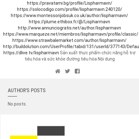
https://pravatami.bg/profile/Lispharmavn/
https://solocodigo.com/profile/lispharmavn.240120/
https://www.montessorijobsuk.co.uk/author/lispharmavn/
https://plume.ethibox.fr/@/Lispharmavn
http://www.annunciogratis.net/author/lispharmavn
https://www.marqueze.net/miembros/lispharmavn/profile/classic/
https://www.strawbalemarket.com/author/lispharmavn/
http://buildolution.com/UserProfile/tabid/131/userId/377143/Defau
https://dlive.tv/lispharmavn
Sản xuất thực phẩm chức năng hỗ trợ
tiêu hóa và sức khỏe đường tiêu hóa Nội dung
AUTHOR'S POSTS
No posts.